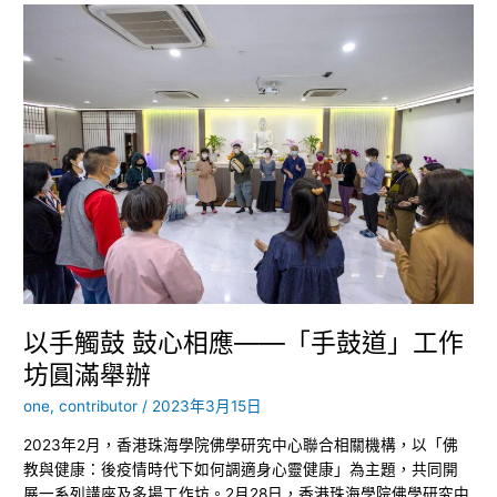
以
手
觸
鼓
鼓
心
相
應
——
「手
鼓
道」
工
作
以手觸鼓 鼓心相應——「手鼓道」工作
坊
坊圓滿舉辦
圓
滿
one, contributor
/
2023年3月15日
舉
2023年2月，香港珠海學院佛學研究中心聯合相關機構，以「佛
辦
教與健康：後疫情時代下如何調適身心靈健康」為主題，共同開
展一系列講座及多場工作坊。2月28日，香港珠海學院佛學研究中