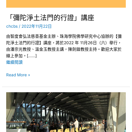
講
座
「彌陀淨土法門的行證」講座
chcbs
/
2022年11月22日
由智度會弘法慈善基金主辦、珠海學院佛學研究中心協辦的【彌
陀淨土法門的行證】講座，將於2022 年 11月26日（六）舉行，
由潘宗光教授、溫金玉教授主講，陳劍鍠教授主持。歡迎大家於
線上參加。[......]
繼續閱讀
Read More »
古
琴
+
站
樁
(立