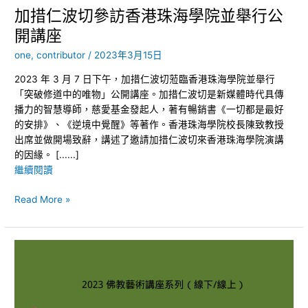
並
加措仁波切參訪香港珠海學院並舉行公
舉
開講座
行
公
one, contributor
/
2023年3月15日
開
2023 年 3 月 7 日下午，加措仁波切蒞臨香港珠海學院並舉行
講
「突破修道中的唯物」公開講座。加措仁波切是新媒體時代具傳
座
播力的智慧導師，慈愛基金發起人，著有暢銷書《一切都是最好
的安排》、《逆境中覺醒》等著作。香港珠海學院校長陳致教授
出席並做開場致辭，講述了邀請加措仁波切來香港珠海學院演講
的因緣。 [......]
繼續閱讀
Read More »
2023
佛
教
藝
術