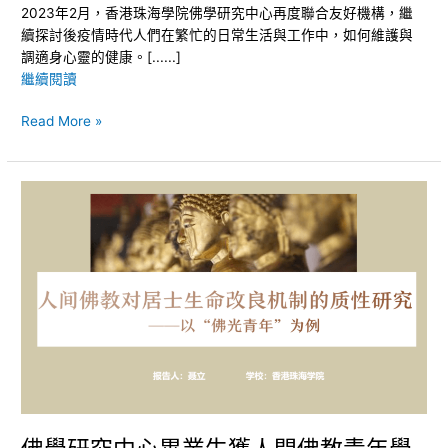
2023年2月，香港珠海學院佛學研究中心再度聯合友好機構，繼
適
續探討後疫情時代人們在繁忙的日常生活與工作中，如何維護與
身
調適身心靈的健康。[......]
心
繼續閱讀
靈
健
Read More »
康
佛
學
研
究
中
心
畢
業
生
獲
人
間