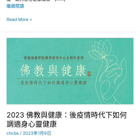
繼續閱讀
Read More »
2023
佛
教
與
健
康：
後
疫
情
時
代
2023 佛教與健康：後疫情時代下如何
下
調適身心靈健康
如
何
chcbs
/
2023年1月9日
調