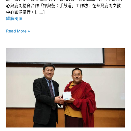
心與鹿湖精舍合作「禪與藝：手鼓道」工作坊，在荃灣鹿湖文教
中心圓滿舉行。[......]
繼續閱讀
Read More »
加
措
仁
波
切
參
訪
香
港
珠
海
學
院