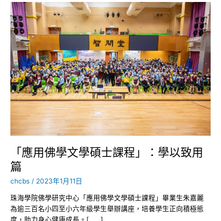
「應
用
佛
學
文
學
碩
士
課
程」：
學
以
致
用
「應用佛學文學碩士課程」：學以致用
篇
篇
chcbs
/
2023年1月11日
珠海學院佛學研究中心「應用佛學文學碩士課程」畢業生朱嘉麗
為逾三百名小四至小六年級學生舉辦講座，培養學生正向積極態
度，助力身心健康成長。[......]