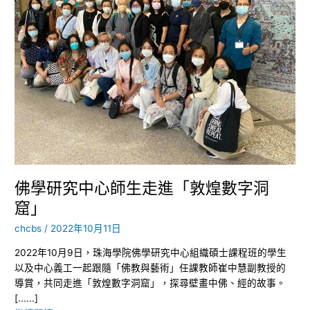
究
中
心
師
生
走
進
「敦
煌
數
字
洞
佛學研究中心師生走進「敦煌數字洞
窟」
窟」
chcbs
/
2022年10月11日
2022年10月9日，珠海學院佛學研究中心組織碩士課程班的學生
以及中心義工一起跟隨「佛教與藝術」任課教師崔中慧副教授的
導賞，共同走進「敦煌數字洞窟」，探尋壁畫中佛、經的故事。
[......]