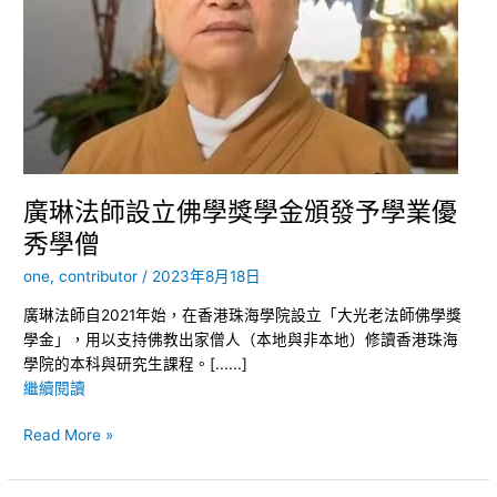
學
金
頒
發
予
學
業
優
秀
廣琳法師設立佛學獎學金頒發予學業優
學
秀學僧
僧
one, contributor
/
2023年8月18日
廣琳法師自2021年始，在香港珠海學院設立「大光老法師佛學獎
學金」，用以支持佛教出家僧人（本地與非本地）修讀香港珠海
學院的本科與研究生課程。[......]
繼續閱讀
Read More »