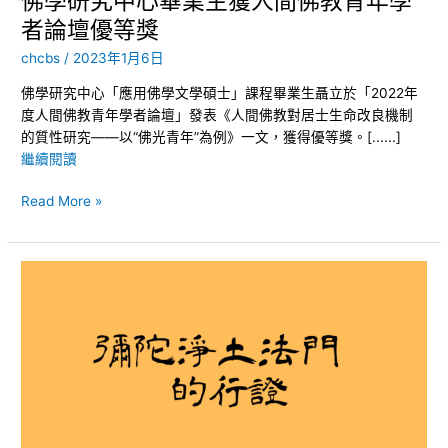
佛學研究中心畢業生獲人間佛教青年學
佛
者論壇優等獎
教
青
chcbs
/
2023年1月6日
年
佛學研究中心「應用佛學文學碩士」課程畢業生聶立於「2022年
學
度人間佛教青年學者論壇」發表《人間佛教對居士生命改良機制
者
的質性研究——以“佛光青年”為例》一文，獲得優等獎。[......]
論
繼續閱讀
壇
優
Read More »
等
獎
「彌
陀
淨
土
法
門
的
行
證」