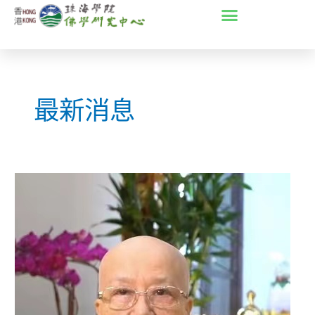
Skip
Post
to
pagination
content
最新消息
廣
琳
法
師
設
立
佛
學
獎