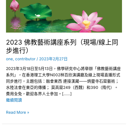
講
座
系
列
（現
場/
2023 佛教藝術講座系列（現場/線上同
線
步進行）
上
同
one, contributor
/
2023年2月27日
步
2023年3月18日至5月13日，佛學研究中心將舉辦「佛教藝術講座
進
系列」，在香港理工大學N002林百欣演講廳及線上現場直播形式
行）
同步進行，主題包括：融會東西 連接漢藏——炳靈寺石窟藝術；
水陸法會在東亞的傳播； 莫高窟249（西魏）和390（隋代）。
費用全免，歡迎各界人士參加。[......]
繼續閱讀
Read More »