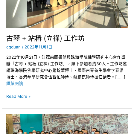
禪)
工
作
坊
古琴 + 站樁 (立禪) 工作坊
cgduan
/
2022年11月1日
2022年10月21日，江茂森圖書館與珠海學院佛學研究中心合作舉
辦「古琴 + 站樁 (立禪) 工作坊」，線下參加者約30人。工作坊邀
請珠海學院佛學研究中心趙錠華博士、國際古琴養生學會李春源
博士、香港拳學研究會伍智恒師傅、蔡鎮崑師傅擔任講者。[......]
繼續閱讀
Read More »
佛
學
研