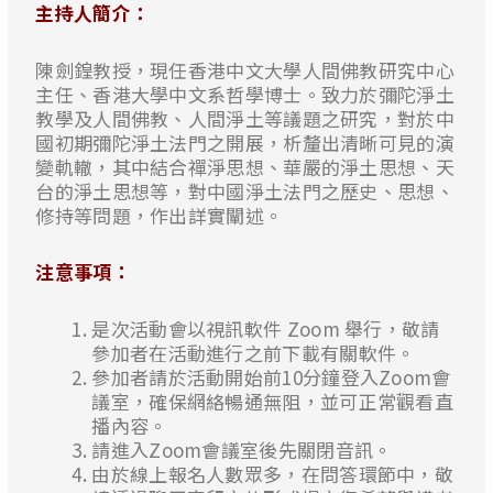
主持人簡介：
陳劍鍠教授，現任香港中文大學人間佛教研究中心
主任、香港大學中文系哲學博士。致力於彌陀淨土
教學及人間佛教、人間淨土等議題之研究，對於中
國初期彌陀淨土法門之開展，析釐出清晰可見的演
變軌轍，其中結合禪淨思想、華嚴的淨土思想、天
台的淨土思想等，對中國淨土法門之歷史、思想、
修持等問題，作出詳實闡述。
注意事項：
是次活動會以視訊軟件 Zoom 舉行，敬請
參加者在活動進行之前下載有關軟件。
參加者請於活動開始前10分鐘登入Zoom會
議室，確保網絡暢通無阻，並可正常觀看直
播內容。
請進入Zoom會議室後先關閉音訊。
由於線上報名人數眾多，在問答環節中，敬