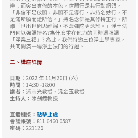
辨﹐而突出實修的本色。信願行是其行動網領，
「非信不足啟願，非願不足導行，非持名妙行，不
足滿所願而證所信。」持名念佛是其修持正行，所
謂「世出世間思維遍，不念彌陀更念誰。」淨土法
門何以强調持名?為什麼重在他力的同時還强調
「淨業三福」? 為此，我們特邀三位淨土學專家，
共同開演一場淨土法門的行證。
二、講座詳情
日期
：2022 年 11月26日 (六)
時間
：14:30 -18:00
講者：
潘宗光教授、溫金玉教授
主持人：
陳劍鍠教授
直播鏈接：
點擊此處
會議帳號
：811 6460 0587
密碼：
221126