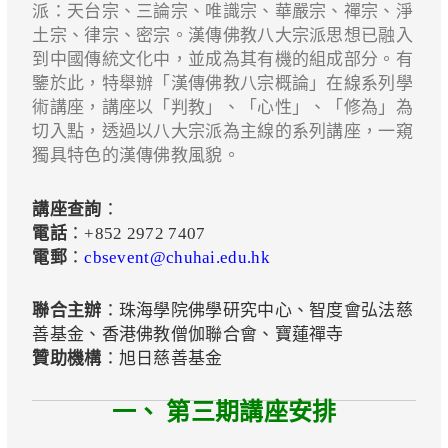
派：天台宗、三論宗、唯識宗、華嚴宗、禪宗、淨
土宗、律宗、密宗。漢傳佛教八大宗派思想已融入
到中國傳統文化中，並成為其有機的組成部分。有
鑒於此，特舉辦「漢傳佛教八宗概論」在線系列學
術講座，講座以「判教」、「心性」、「修為」為
切入點，透過以八大宗派為主線的系列講座，一窺
獨具特色的漢傳佛教風貌。
講座查詢
：
電話
：+852 2972 7407
電郵
：
cbsevent@chuhai.edu.hk
聯合主辦
：珠海學院佛學研究中心、智度會弘法慈
善基金、香港佛教僧伽聯合會、寶蓮禪寺
贊助機構
：旭日慈善基金
一、 第三期講座安排