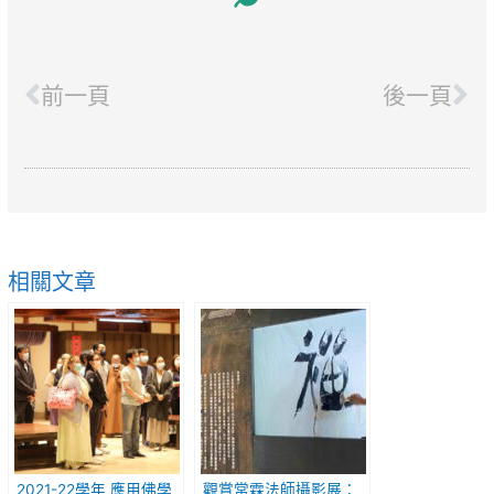
Prev
Ne
前一頁
後一頁
相關文章
2021-22學年 應用佛學
觀賞常霖法師攝影展：