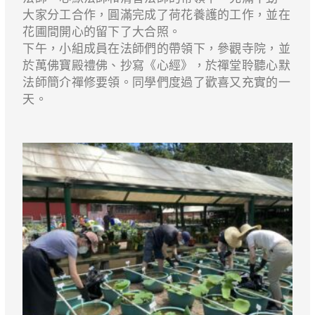
大家分工合作，圓滿完成了荷花養護的工作，並在
花圃間開心的留下了大合照。
下午，小組成員在法師們的帶領下，參觀寺院，並
於萬佛寶殿禮佛、抄寫《心經》，於禪堂聆聽心默
法師簡介禪修要領。同學們度過了歡喜又充實的一
天。