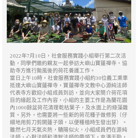
2022年7月10日，社會服務實踐小組舉行第二次活
動，同學們邀約親友一起參訪大嶼山寶蓮禪寺，協
助寺方進行颱風後的荷花養護工作。
當日上午10時，社會服務實踐小組約30位義工乘車
抵達大嶼山寶蓮禪寺，寶蓮禪寺文教中心源純法師
代表寺方歡迎小組成員到訪，並向大家簡介荷花項
目的緣起及工作內容，小組的主要工作是為蘭花園
內1000餘盆荷花清理乾枯葉子，及水面上的綠藻雜
質。另外，也需要將一些新的荷花種子做修剪（仔
細地用剪刀剪開蓮子頭，以便種植時生發出芽）。
雖然七月天氣炎熱，驕陽似火，小組成員們在源純
法師、心默法師和清智法師的帶領下，充滿干勁，