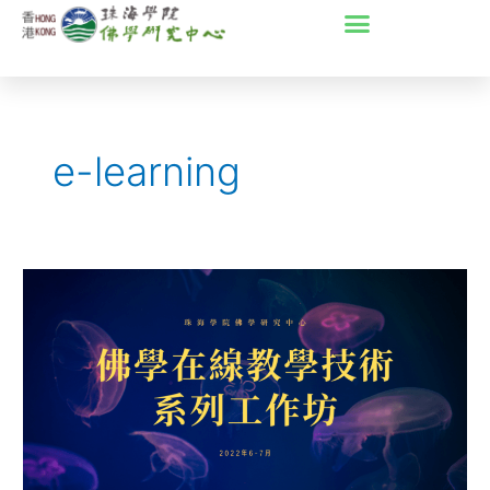
Skip
to
content
e-learning
佛
學
在
線
教
學
技
術
系