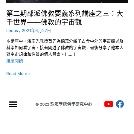
系
列
第二期部派佛教要義系列講座之三：大
講
千世界——佛教的宇宙觀
座
之
chcbs
/
2021年6月27日
三：
本講座中，潘宗光教授首先為聽眾介紹了古今中外的宇宙觀以及
大
科學如何看宇宙，接著闡述了佛教的宇宙觀，最後分享了他本人
千
對宇宙規律和性質的個人體會。[......]
世
繼續閱讀
界
——
Read More »
佛
教
的
宇
宙
© 2022 珠海學院佛學研究中心
觀