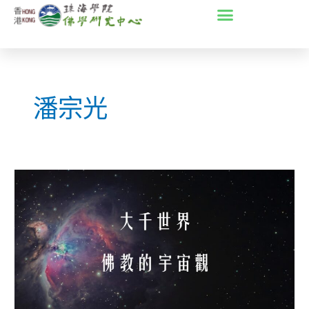
Skip
to
content
潘宗光
第
二
期
部
派
佛
教
要
義