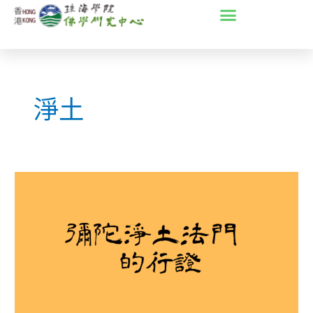
Skip
to
content
淨土
「彌
陀
淨
土
法
門
的
行
證」