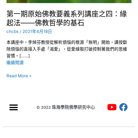
系
列
第一期原始佛教要義系列講座之四：緣
講
起法——佛教哲學的基石
座
之
chcbs
/
2021年4月18日
四：
本講座中，李焯芬教授從解析煩惱的根源「無明」開始，講授斷
緣
除煩惱的直接入手處「渴愛」，從愛緣取打破控制著我們的思維
起
習慣。[......]
法
繼續閱讀
——
佛
Read More »
教
哲
學
的
基
© 2022 珠海學院佛學研究中心
石