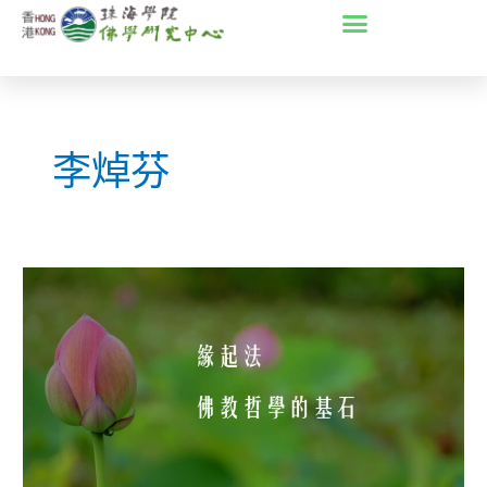
Skip
to
content
李焯芬
第
一
期
原
始
佛
教
要
義