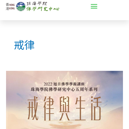
Skip
to
content
戒律
2022
戒
律
與
生
活
系
列
講