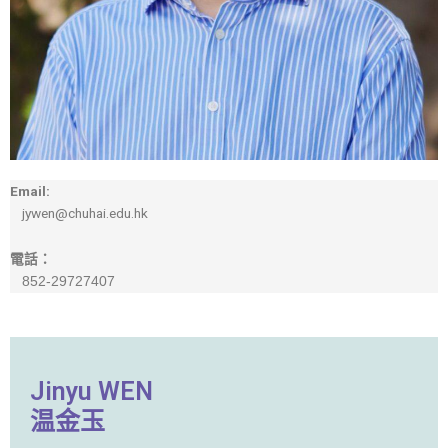
Email:
jywen@chuhai.edu.hk
電話：
852-29727407
Jinyu WEN
温金玉