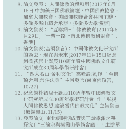
論文發表： 人間佛教的體和用[2017年6月
16日 中加美三國佛教論壇，中國佛教協會、
加拿大佛教會、美國佛教聯合會共同主辦，
多倫多湛山精舍承辦，多倫多大學協辦]
論文發表：“互聯網+”佛教教育[2017年6
月29日,“一帶一路上南北傳佛教研討會”,
香港]
論文發表(基調發言)： 中國佛教文化研究所
的過去、現在與未來[2017年11月15日紀念
趙樸初居士誕辰110周年暨中國佛教文化研
究所成立30周年學術研討會]
“四大名山·舍利文化”高峰論壇,作 “至佛
頂舍利,常住法身”主旨發言(南京佛頂宮,
10/27)
紀念趙朴初居士誕辰110周年暨中國佛教文
化研究所成立30周年學術研討會, 作“弘揚
人間佛教思想,建設當代佛教文化”主旨發言
(無鍚靈山, 11/15)
發表論文: 南北朝時期成實與三論學派之爭
探究(“三論宗與棲霞山學術會議，，主辦單