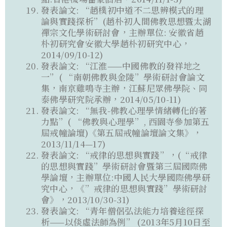
發表論文: “趙樸初中道不二思辨模式的理
論與實踐探析”(趙朴初人間佛教思想暨太湖
禪宗文化學術研討會，主辦單位: 安徽省趙
朴初研究會安徽大學趙朴初研究中心，
2014/09/10-12)
發表論文: “江淮——中國佛教的發祥地之
一”( “南朝佛教與金陵”學術研討會論文
集，南京雞鳴寺主辦，江蘇尼眾佛學院、同
泰佛學研究院承辦，2014/05/10-11)
發表論文: “無我-佛教心理學情緒轉化的著
力點”( “佛教與心理學”, 西園寺參加第五
屆戒幢論壇)《第五屆戒幢論壇論文集》，
2013/11/14—17)
發表論文: “戒律的思想與實踐”，(“戒律
的思想與實踐”學術研討會暨第三屆國際佛
學論壇，主辦單位:中國人民大學國際佛學研
究中心，《”戒律的思想與實踐”學術研討
會》，2013/10/30-31)
發表論文: “青年僧侶弘法能力培養途徑探
析——以倓虛法師為例” (2013年5月10日至