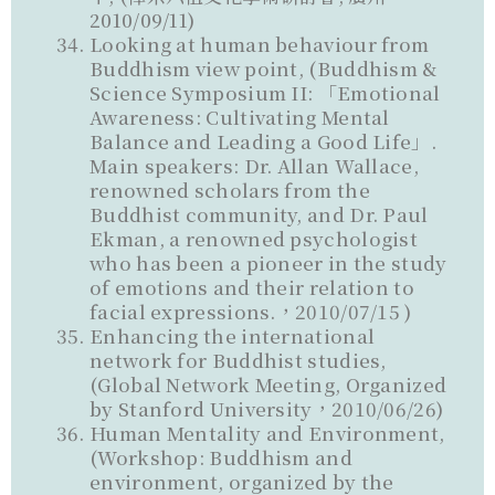
2010/09/11)
Looking at human behaviour from
Buddhism view point, (Buddhism &
Science Symposium II: 「Emotional
Awareness: Cultivating Mental
Balance and Leading a Good Life」.
Main speakers: Dr. Allan Wallace,
renowned scholars from the
Buddhist community, and Dr. Paul
Ekman, a renowned psychologist
who has been a pioneer in the study
of emotions and their relation to
facial expressions.，2010/07/15 )
Enhancing the international
network for Buddhist studies,
(Global Network Meeting, Organized
by Stanford University，2010/06/26)
Human Mentality and Environment,
(Workshop: Buddhism and
environment, organized by the