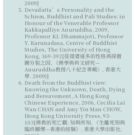
2009]
Devadatta’s Personality and the
Schism, Buddhist and Pali Studies: in
Honour of the Venerable Professor
Kakkapalliye Anuruddha, 2009,
Professor KL Dhammajoti, Professor
Y. Karunadasa, Centre of Buddhist
Studies, The University of Hong
Kong, 369-392[從提婆達多的性格再探僧
團分裂之因, 《佛學與利文研究—
Anuruddha教授八十紀念專輯》, 香港大
學. 2009)]
Death from the Buddhist view:
Knowing the Unknown, Death, Dying
and Bereavement, A Hong Kong
Chinese Experience, 2006, Cecilia Lai
Wan CHAN and Amy Yin Man CHOW,
Hong Kong University Press, 93-
103[佛教的死亡觀: 知與所知, 《生離死別與
臨終關懷—香港的經驗》, 香港大學出版社,