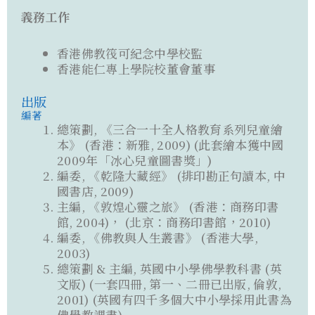
義務工作
香港佛教筏可紀念中學校監
香港能仁專上學院校董會董事
出版
編著
總策劃, 《三合一十全人格教育系列兒童繪
本》 (香港：新雅, 2009) (此套繪本獲中國
2009年「冰心兒童圖書獎」)
編委, 《乾隆大藏經》 (排印勘正句讀本, 中
國書店, 2009)
主編, 《敦煌心靈之旅》 (香港：商務印書
館, 2004)， (北京：商務印書館，2010)
編委, 《佛教與人生叢書》 (香港大學,
2003)
總策劃 & 主編, 英國中小學佛學教科書 (英
文版) (一套四冊, 第一、二冊已出版, 倫敦,
2001) (英國有四千多個大中小學採用此書為
佛學教課書)