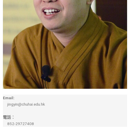
Email:
jingyin@chuhai.edu.hk
電話：
852-29727408