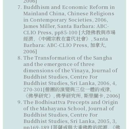
2006]
Buddhism and Economic Reform in
Mainland China, Chinese Religions
in Contemporary Societies, 2006,
James Miller, Santa Barbara: ABC-
CLIO Press, pp85-100 [大陸佛教與市場
經濟, 《中國宗教在當代社會》, Santa
Barbara: ABC-CLIO Press, 加拿大,
2006]
The Transformation of the Sangha
and the emergence of three
dimensions of the Vinaya, Journal of
Buddhist Studies, Centre For
Buddhist Studies, Sri Lanka, 2006, 4,
270-301[僧團的演變與三位一體的戒律,
《佛學研究》, 佛學研究所, 斯里蘭卡, 2006]
The Bodhisattva Precepts and Origin
of the Mahayana School, Journal of
Buddhist Studies, Centre For
Buddhist Studies, Sri Lanka, 2005, 3,
pp169-189 [菩薩戒與大乘佛教的起源, 《佛