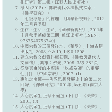
化研究》第二輯。江蘇人民出版社。
淨因 (2015)， 佛教現代弘法模式探索，
《佛學研究》。
「七級浮屠」的哲理, 《國學新視野》, 2012
年三月春季號
生存‧生活‧生命, 《國學新視野》, 2011年
十月秋季號總第三期, 灕江出版社 (ISBN：
9787540753740)
中國佛教的三個發祥地, 《華學》, 上海古籍
出版社, 2008, 9 & 10, 1490-1508
建立佛教文獻資料庫初探, 《佛教與當代人
文關懷》, 高雄：佛光, 2008, 359-382頁
從鑒真東渡的本願談 ‘以戒為師’的重要
性, [J]. 《中國宗教》, 2007, (1)
惠能之南禪——佛教思想發展史上的第二次
回歸, 《禪學研究》2001年, 第五期 (南京大
學)
大悲度眾生 正命不偷盜 (下) [J]. 《法音》,
2001, (3)
大悲度眾生 正命不偷盜 (中) [J]. 《法音》,
2001, (2)