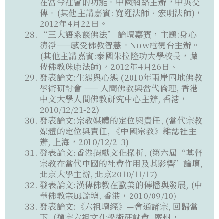
在當今社會的功能。中國網絡主辦，中英交
傳。(其他主講嘉賓: 寬運法師、宏明法師)，
2012年4月22日。
“三大語系談佛法” 論壇嘉賓，主題:身心
清淨——感受佛教智慧。Now電視台主辦。
(其他主講嘉賓:泰國朱拉隆功大學校長，藏
傳佛教珠康法師)，2012年4月26日。
發表論文:生態與心態 (2010年兩岸四地佛教
學術研討會 —— 人間佛教與當代倫理, 香港
中文大學人間佛教研究中心主辦, 香港，
2010/12/21-22)
發表論文:宗教媒體的定位與責任, (當代宗教
媒體的定位與責任, 《中國宗教》雜誌社主
辦, 上海，2010/12/2-3)
發表論文:香港捐獻文化探析, (第六屆“基督
宗教在當代中國的社會作用及其影響”論壇,
北京大學主辦, 北京2010/11/17)
發表論文:漢傳佛教在歐美的傳播與發展, (中
華佛教宗風論壇, 香港，2010/09/10)
發表論文:《六祖壇經》—會通諸宗, 回歸當
下, (禪宗六祖文化學術研討會, 廣州，