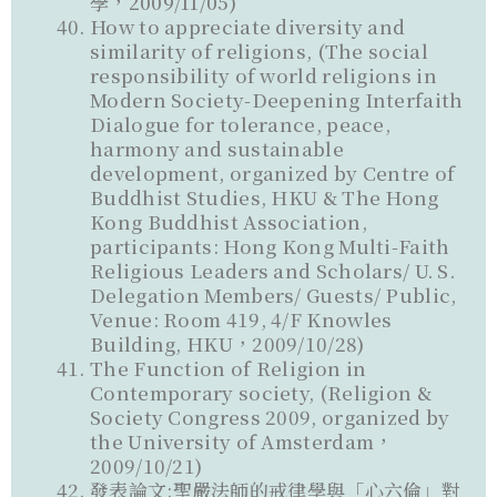
學，2009/11/05)
How to appreciate diversity and
similarity of religions, (The social
responsibility of world religions in
Modern Society-Deepening Interfaith
Dialogue for tolerance, peace,
harmony and sustainable
development, organized by Centre of
Buddhist Studies, HKU & The Hong
Kong Buddhist Association,
participants: Hong Kong Multi-Faith
Religious Leaders and Scholars/ U. S.
Delegation Members/ Guests/ Public,
Venue: Room 419, 4/F Knowles
Building, HKU，2009/10/28)
The Function of Religion in
Contemporary society, (Religion &
Society Congress 2009, organized by
the University of Amsterdam，
2009/10/21)
發表論文:聖嚴法師的戒律學與「心六倫」對