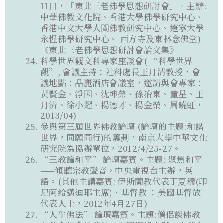
11日，「東北三老佛學思想研討會」。主辦:
中華佛教文化院、香港大學佛學研究中心、
香港中文大學人間佛教研究中心、遼寧大學
永惺佛學研究中心、 西方寺及東林念佛堂)
《東北三老佛學思想研討會論文集》
科學世界觀文科專家座談會( “科學世界
觀”, 會議主持：社科處長王月清教授，會
議地點：晶麗酒店會議室，邀請與會專家：
黃賢金、淨因、沈坤榮、孫冶東、童星、王
月清、徐小躍、楊德才、楊金榮、周曉虹，
2013/04)
參與第三屆世界佛教論壇 (論壇的主題:和諧
世界，同願同行)的籌劃，南京大學中華文化
研究院為協辦單位，2012/4/25-27。
“三教論和平” 論壇嘉賓。主題: 聚焦和平
——傾聽宗教聲音。中央電視台主辦，英
語。(其他主講嘉賓: 伊斯蘭教代表丁夏穆(印
尼阿給邁迪耶主席)、基督教 ：美國基督放
代表人士，2012年4月27日)
“人生佛法” 論壇嘉賓。主題:僧侶談佛教