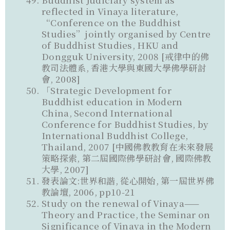
reflected in Vinaya literature,
“Conference on the Buddhist
Studies”jointly organised by Centre
of Buddhist Studies, HKU and
Dongguk University, 2008 [戒律中的佛
教司法體系, 香港大學與東國大學佛學研討
會, 2008]
「Strategic Development for
Buddhist education in Modern
China, Second International
Conference for Buddhist Studies, by
International Buddhist College,
Thailand, 2007 [中國佛教教育在未來發展
策略探索, 第二屆國際佛學研討會, 國際佛教
大學, 2007]
發表論文:世界和諧, 從心開始, 第一屆世界佛
教論壇, 2006, pp10-21
Study on the renewal of Vinaya——
Theory and Practice, the Seminar on
Significance of Vinaya in the Modern