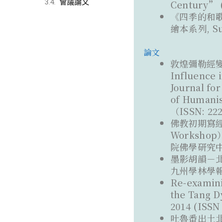
會議論文
Century” (
《四季的和歌》, 
繪本系列, Sun 
論文
敦煌彌勒經變中「
Influence
Journal fo
of Humanis
（ISSN: 22
佛教初期寫經坊設置
Worksho
院佛學研究中心，
墨影胡韻－北涼時期
九州學林學報 (I
Re-examini
the Tang Dy
2014 (ISSN 
吐魯番出土北涼