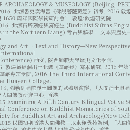
 ARCHAEOLOGY & MUSEOLOGY (Beijing, PEKI
22,2016, 北涼書吏樊海書《佛說菩薩藏經》初考, 201
 1650 周年國際學術研討會”,敦煌:敦煌研究院.
, 2016, 北涼石塔刻經與寫經生 (Buddhist Sūtras Engrav
bes in the Northern Liang),考古與藝術• 文
會
gy and Art •Text and History—New Perspective
International
c Conference),西安, 陝西師範大學歷史文化學院.
 2016, 敦煌藏經洞出土北魏《華嚴經》寫本研究, 2016
專宗學院, 2016 The Third International Confe
pei Huayen College.
0, 2016, 彌勒到彌陀淨土圖像的遞嬗與演變, 「人間淨
人間佛教研究中心, 香港.
015 Examining A Fifth Century Bilingual Votive S
nal Conference on Buddhist Monasteries of Sout
iety for Buddhist Art and Archaeology)New Delh
15, 2015 民國初期香港人間佛教－以東蓮覺苑為例, 「
研討會, 香港中文大學人間佛教研究中心, 香港