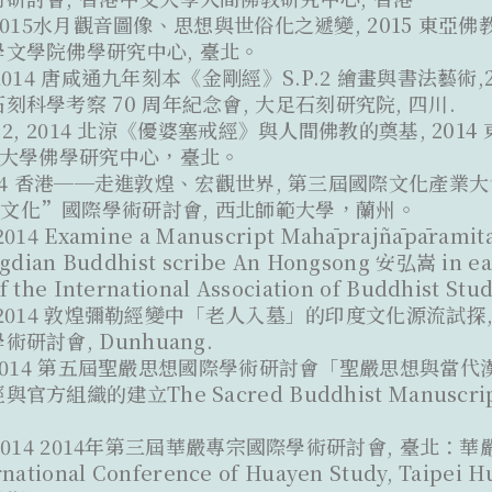
18,2015水月觀音圖像、思想與世俗化之遞變, 2015 東
文學院佛學研究中心, 臺北。
27,2014 唐咸通九年刻本《金剛經》S.P.2 繪畫與書法藝術
刻科學考察 70 周年紀念會, 大足石刻研究院, 四川.
Nov.2, 2014 北涼《優婆塞戒經》與人間佛教的奠基, 2
灣大學佛學研究中心，臺北。
, 2014 香港──走進敦煌、宏觀世界, 第三屆國際文化產
文化”國際學術研討會, 西北師範大學，蘭州。
2014 Examine a Manuscript Mahāprajñāpāramitā
ogdian Buddhist scribe An Hongsong 安弘嵩 in ear
f the International Association of Buddhist Stud
18,2014 敦煌彌勒經變中「老人入墓」的印度文化源流試探
研討會, Dunhuang.
-30,2014 第五屆聖嚴思想國際學術研討會「聖嚴思想與當
方組織的建立The Sacred Buddhist Manuscript C
27,2014 2014年第三屆華嚴專宗國際學術研討會, 臺北：華嚴
rnational Conference of Huayen Study, Taipe