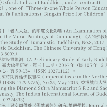
Oxford: Indica et Buddhica, under contract)
one of “Three-in-one Whole Person Educ
Ya Publications), Bingxin Prize for Children’
老人入墓」的印度文化影響 (An Examination of the 
 in the Mural Paintings of Dunhuang), 《人間佛
r the Study of Humanistic Buddhism, No.8, 2017,
tic Buddhism, The Chinese University of Hong
23-800X）
蠡測 （A Preliminary Study of Early Buddhi
p）臺大佛學研究．第三十二期，2016 年（民 105 年 
頁 99-134 （ISSN:10271112）。
宮廷佛教書法 (Imperial taste in the Northern 
SSN 1729-9756), No.35, May 2015, 香港城市大學
ng the Diamond Sūtra Manuscript S.P.2 and Sac
nasty, The Indian International Journal of Budd
: 09724893)
且渠安周供養《佛華嚴經》研究,華嚴學報, Journal of H