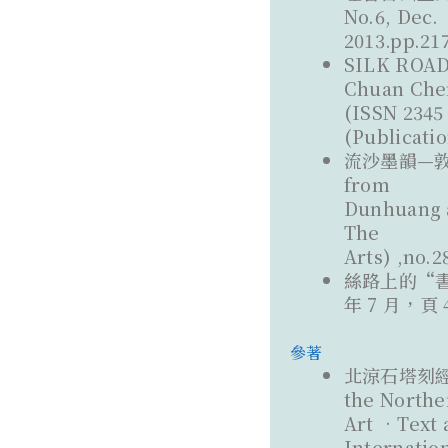
No.6, Dec.
2013.pp.21
SILK ROAD
Chuan Che
(ISSN 2345 
(Publicatio
流沙墨韻—敦煌吐
from
Dunhuan
The
Arts) ,no.2
絲路上的“書
年 7 月，頁 
參著
北涼石塔刻經與寫經
the Nort
Art •Text 
Internati