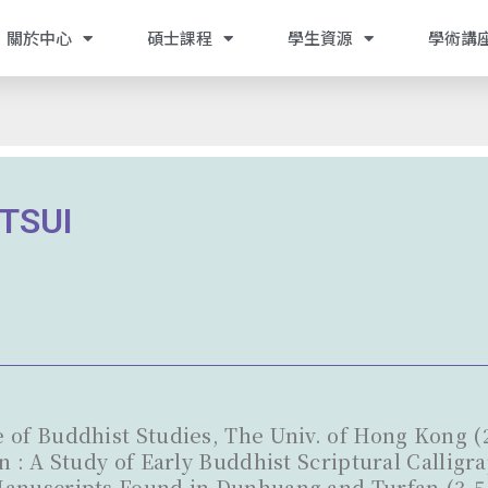
關於中心
碩士課程
學生資源
學術講
 TSUI
 of Buddhist Studies, The Univ. of Hong Kong (
on : A Study of Early Buddhist Scriptural Calli
anuscripts Found in Dunhuang and Turfan (3-5 