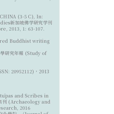
INA (3-5 C), In:
st Studies新加坡佛学研究学刊
e, 2013, 1: 63-107.
 Buddhist writing
研究年報 (Study of
0952112)，2013
pas and Scribes in
(Archaeology and
search, 2016
文化學院. （Journal of