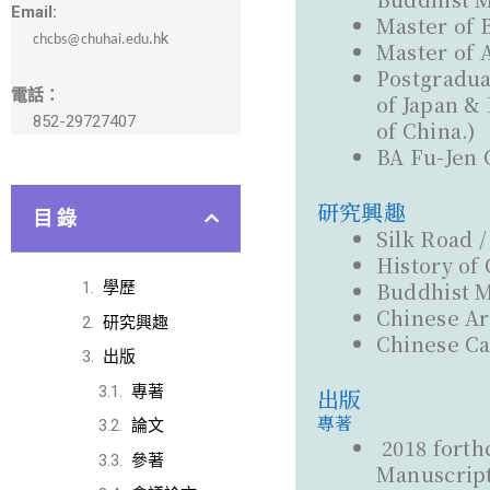
Email:
Master of 
k
chcbs@chuhai.edu.h
Master of 
Postgradua
電話：
of Japan &
852-29727407
of China.)
BA Fu-Jen 
研究興趣
目 錄
Silk Road 
History of
Buddhist 
學歷
Chinese Ar
研究興趣
Chinese Ca
出版
專著
出版
專著
論文
2018 forth
參著
Manuscript