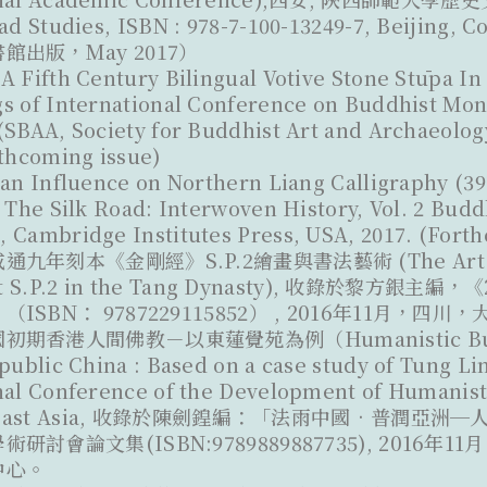
oad Studies, ISBN : 978-7-100-13249-7, Beijing, 
館出版，May 2017）
A Fifth Century Bilingual Votive Stone Stūpa In 
s of International Conference on Buddhist Mona
(SBAA, Society for Buddhist Art and Archaeolog
rthcoming issue)
ian Influence on Northern Liang Calligraphy (39
 The Silk Road: Interwoven History, Vol. 2 Budd
 Cambridge Institutes Press, USA, 2017. (Fort
九年刻本《金剛經》S.P.2繪畫與書法藝術 (The Art of 
pt S.P.2 in the Tang Dynasty), 收錄於黎方銀
ISBN： 9787229115852） , 2016年11月，四
期香港人間佛教－以東蓮覺苑為例（Humanistic Buddh
public China : Based on a case study of Tung Li
nal Conference of the Development of Humanist
theast Asia, 收錄於陳劍鍠編：「法雨中國•普潤亞
研討會論文集(ISBN:9789889887735), 2016
中心。