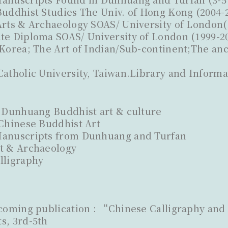
Buddhist Studies The Univ. of Hong Kong (2004-
Arts & Archaeology SOAS/ University of London(2
te Diploma SOAS/ University of London (1999-20
 Korea; The Art of Indian/Sub-continent;The anc
Catholic University, Taiwan.Library and Informa
/ Dunhuang Buddhist art & culture
 Chinese Buddhist Art
Manuscripts from Dunhuang and Turfan
t & Archaeology
lligraphy
coming publication : “Chinese Calligraphy and
s, 3rd-5th