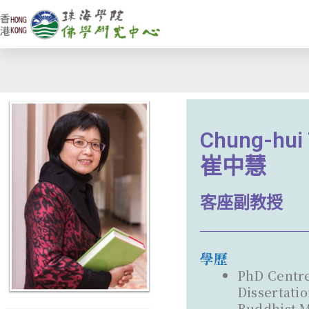
Skip
to
content
Chung-hui
崔中慧
客座副教授
學歷
PhD Centre
Dissertati
Buddhist M