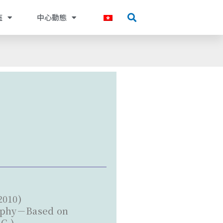
座
中心動態
2010)
graphy－Based on
C.)