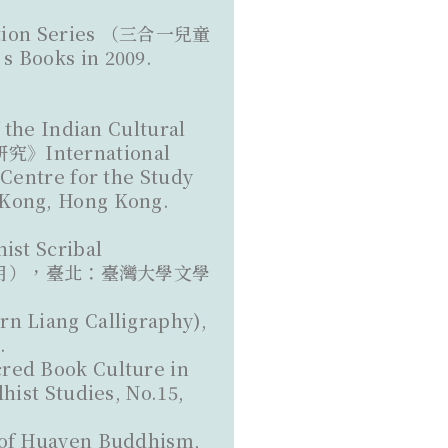
ation Series （三合一兒童
s Books in 2009.
Indian Cultural
教研究》International
 Centre for the Study
 Kong, Hong Kong.
st Scribal
12 月），臺北：臺灣大學文學
Liang Calligraphy),
.
red Book Culture in
hist Studies, No.15,
uayen Buddhism,