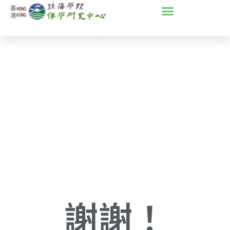
Skip
to
content
謝謝！