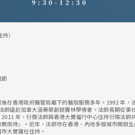
住持）
環節
後在香港政府醫管局屬下的醫院服務多年。1992 年，
派，法師遠赴加拿大溫哥華創辦寶林學佛會。法師長期從事
2011 年，衍傑法師與香港大覺福行中心住持衍陽法師
佛教院侍」。近年，法師亦在香港、內地多個城市開辦生
藩市大覺蓮社住持。