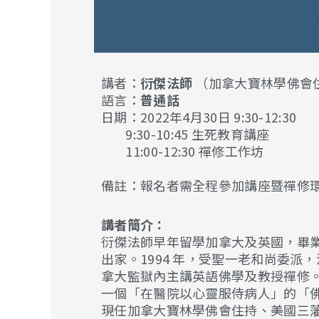
講者：
衍傑法師
（加拿大寶林學佛會
語言：
普通話
日期：2022年4月30日 9:30-12:30
9:30-10:45 生死教育講座
11:00-12:30 禪修工作坊
備註：報名者需全程參加講座暨禪修
講者簡介：
衍傑法師早年留學加拿大及英國，畢業
出家。1994 年，受聖一老和尚委
拿大監獄內主講英語佛學及教授禪修。
一個「在醫院以心靈服侍病人」的「
現任加拿大寶林學佛會住持、美國三