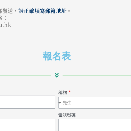
郵發送，
請正確填寫郵箱地址
。
絡：
u.hk
報名表
稱謂
電話號碼